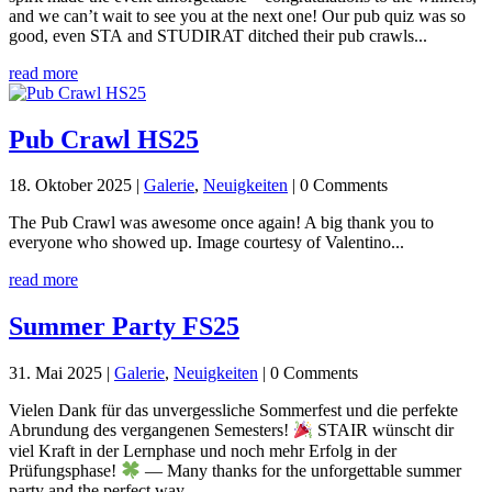
and we can’t wait to see you at the next one! Our pub quiz was so
good, even STA and STUDIRAT ditched their pub crawls...
read more
Pub Crawl HS25
18. Oktober 2025
|
Galerie
,
Neuigkeiten
| 0 Comments
The Pub Crawl was awesome once again! A big thank you to
everyone who showed up. Image courtesy of Valentino...
read more
Summer Party FS25
31. Mai 2025
|
Galerie
,
Neuigkeiten
| 0 Comments
Vielen Dank für das unvergessliche Sommerfest und die perfekte
Abrundung des vergangenen Semesters!
STAIR wünscht dir
viel Kraft in der Lernphase und noch mehr Erfolg in der
Prüfungsphase!
— Many thanks for the unforgettable summer
party and the perfect way...